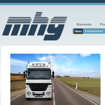
Startseite
Pr
News
Energielexikon