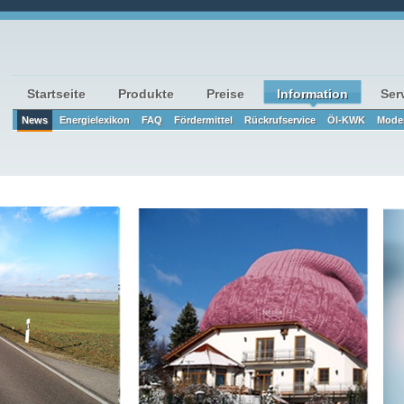
Startseite
Produkte
Preise
Information
Ser
News
Energielexikon
FAQ
Fördermittel
Rückrufservice
Öl-KWK
Moder