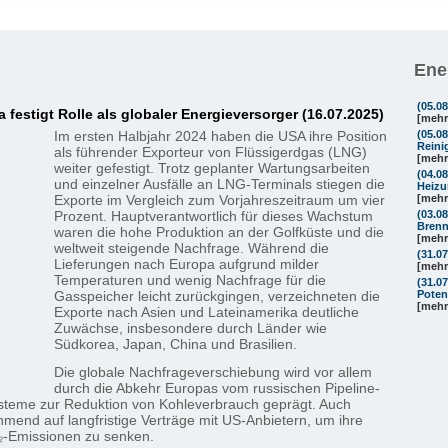
Ene
(05.0
festigt Rolle als globaler Energieversorger (16.07.2025)
[mehr
Im ersten Halbjahr 2024 haben die USA ihre Position
(05.0
Reini
als führender Exporteur von Flüssigerdgas (LNG)
[mehr
weiter gefestigt. Trotz geplanter Wartungsarbeiten
(04.0
und einzelner Ausfälle an LNG-Terminals stiegen die
Heizu
Exporte im Vergleich zum Vorjahreszeitraum um vier
[mehr
Prozent. Hauptverantwortlich für dieses Wachstum
(03.0
Brenn
waren die hohe Produktion an der Golfküste und die
[mehr
weltweit steigende Nachfrage. Während die
(31.0
Lieferungen nach Europa aufgrund milder
[mehr
Temperaturen und wenig Nachfrage für die
(31.0
Gasspeicher leicht zurückgingen, verzeichneten die
Poten
[mehr
Exporte nach Asien und Lateinamerika deutliche
Zuwächse, insbesondere durch Länder wie
Südkorea, Japan, China und Brasilien.
Die globale Nachfrageverschiebung wird vor allem
durch die Abkehr Europas vom russischen Pipeline-
steme zur Reduktion von Kohleverbrauch geprägt. Auch
mend auf langfristige Verträge mit US-Anbietern, um ihre
O₂-Emissionen zu senken.