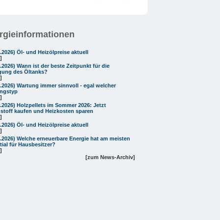
rgieinformationen
8.2026)
Öl- und Heizölpreise aktuell
]
8.2026)
Wann ist der beste Zeitpunkt für die
gung des Öltanks?
]
8.2026)
Wartung immer sinnvoll - egal welcher
ngstyp
]
8.2026)
Holzpellets im Sommer 2026: Jetzt
stoff kaufen und Heizkosten sparen
]
7.2026)
Öl- und Heizölpreise aktuell
]
7.2026)
Welche erneuerbare Energie hat am meisten
tial für Hausbesitzer?
]
[zum News-Archiv]