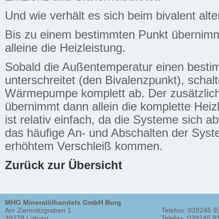
Und wie verhält es sich beim bivalent alt
Bis zu einem bestimmten Punkt überni
alleine die Heizleistung.
Sobald die Außentemperatur einen best
unterschreitet (den Bivalenzpunkt), schalt
Wärmepumpe komplett ab. Der zusätzli
übernimmt dann allein die komplette Heiz
ist relativ einfach, da die Systeme sich 
das häufige An- und Abschalten der Sys
erhöhtem Verschleiß kommen.
Zurück zur Übersicht
MHG Mineralölhandels GmbH Burg
Am Ziemnitzgraben 1
Telefon: 039245 9
39279 Loburg
Telefax: 039245 9