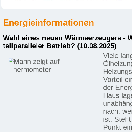
Energieinformationen
Wahl eines neuen Wärmeerzeugers - W
teilparalleler Betrieb? (10.08.2025)
Viele lan
Ölheizung
Heizungs
Vorteil e
der Ener
Haus lage
unabhäng
nach, we
ist. Ste
Punkt ei