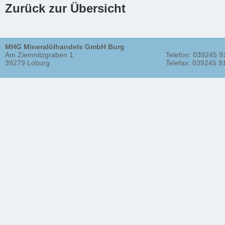
Zurück zur Übersicht
MHG Mineralölhandels GmbH Burg
Am Ziemnitzgraben 1
Telefon: 039245 9
39279 Loburg
Telefax: 039245 9