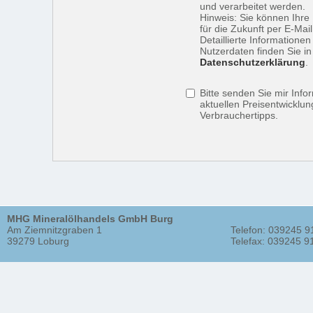
und verarbeitet werden.
Hinweis: Sie können Ihre 
für die Zukunft per E-Mail
Detaillierte Information
Nutzerdaten finden Sie in
Datenschutzerklärung
.
Bitte senden Sie mir Info
aktuellen Preisentwicklun
Verbrauchertipps.
MHG Mineralölhandels GmbH Burg
Am Ziemnitzgraben 1
Telefon: 039245 9
39279 Loburg
Telefax: 039245 9