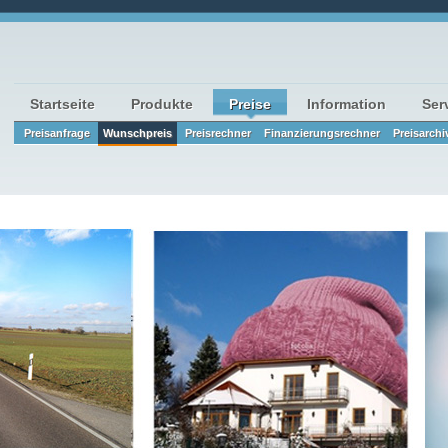
Startseite
Produkte
Preise
Information
Ser
Preisanfrage
Wunschpreis
Preisrechner
Finanzierungsrechner
Preisarchi