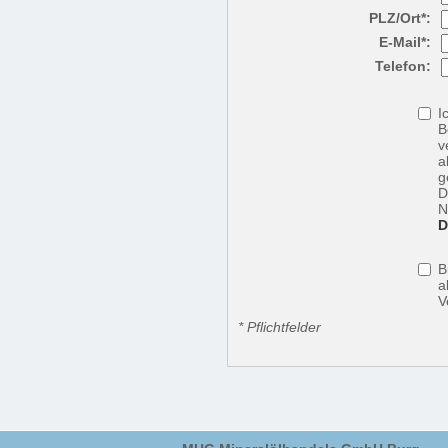
PLZ/Ort*:
E-Mail*:
Telefon:
I
B
v
a
g
D
N
D
B
a
V
* Pflichtfelder