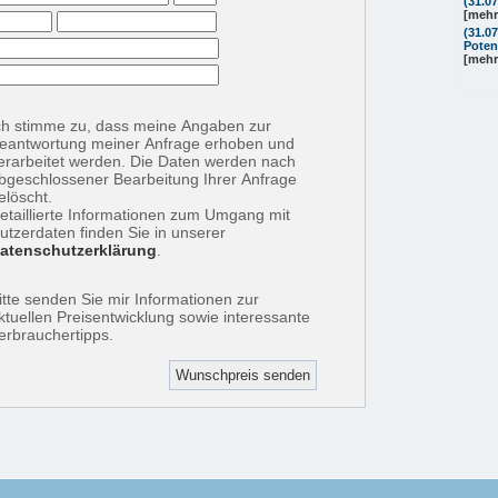
(31.0
[mehr
(31.0
Poten
[mehr
ch stimme zu, dass meine Angaben zur
eantwortung meiner Anfrage erhoben und
erarbeitet werden. Die Daten werden nach
bgeschlossener Bearbeitung Ihrer Anfrage
elöscht.
etaillierte Informationen zum Umgang mit
utzerdaten finden Sie in unserer
atenschutzerklärung
.
itte senden Sie mir Informationen zur
ktuellen Preisentwicklung sowie interessante
erbrauchertipps.