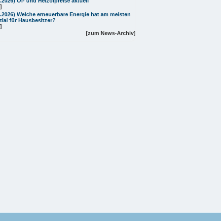
7.2026)
Öl- und Heizölpreise aktuell
]
7.2026)
Welche erneuerbare Energie hat am meisten
tial für Hausbesitzer?
]
[zum News-Archiv]