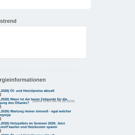
istrend
rgieinformationen
8.2026)
Öl- und Heizölpreise aktuell
]
8.2026)
Wann ist der beste Zeitpunkt für die
(Stand 13:00 Uhr 06.08.2026)
gung des Öltanks?
]
8.2026)
Wartung immer sinnvoll - egal welcher
ngstyp
]
8.2026)
Holzpellets im Sommer 2026: Jetzt
stoff kaufen und Heizkosten sparen
]